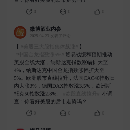
0
0
0
微博酒业内参
2025-04-23 发表了评论
【​​​
#美股三大股指集体飙涨#
】
#中国金龙指数涨5%#
贸易战缓和预期推动
美股全线大涨，纳斯达克指数涨幅扩大至
4%，纳斯达克中国金龙指数涨幅扩大至
5%。欧洲股市直线拉升，法国CAC40指数日
内大涨3%，德国DAX指数涨3.5%，欧洲斯
托克50指数涨2.8%。
#欧股直线拉升#
小调
查：你看好美股的后市走势吗？ ​
0
0
0