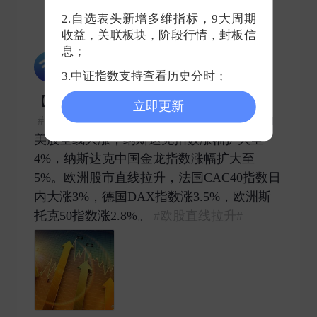
0
0
0
2.自选表头新增多维指标，9大周期
收益，关联板块，阶段行情，封板信
息；
微博通信
2025-04-23 发表了评论
3.中证指数支持查看历史分时；
【​​​
#美股三大股指集体飙涨#
】
立即更新
#中国金龙指数涨5%#
贸易战缓和预期推动
美股全线大涨，纳斯达克指数涨幅扩大至
4%，纳斯达克中国金龙指数涨幅扩大至
5%。欧洲股市直线拉升，法国CAC40指数日
内大涨3%，德国DAX指数涨3.5%，欧洲斯
托克50指数涨2.8%。
#欧股直线拉升#
​