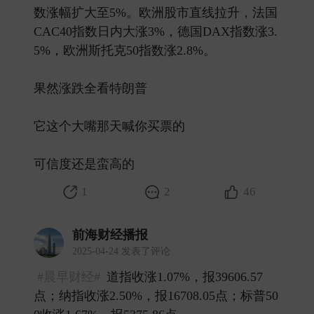
数涨幅扩大至5%。欧洲股市直线拉升，法国
CAC40指数日内大涨3%，德国DAX指数涨3.
5%，欧洲斯托克50指数涨2.8%。
果然涨跌全看特朗普
它这个大嘴那天喊你买票的
可信度还是蛮高的 ​
1
2
46
前海财经播报
2025-04-24 发表了评论
#晨早财经#
道指收涨1.07%，报39606.57
点；纳指收涨2.50%，报16708.05点；标普50