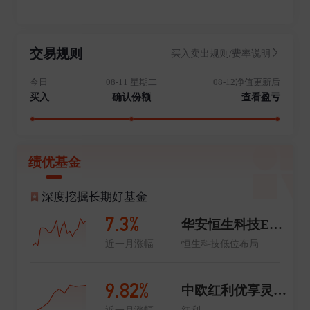
交易规则
买入卖出规则/费率说明
今日
08-11 星期二
08-12净值更新后
买入
确认份额
查看盈亏
绩优基金
深度挖掘长期好基金
7.3%
华安恒生科技ETF发起式联接(QDII)C
近一月涨幅
恒生科技低位布局
9.82%
中欧红利优享灵活配置混合C
近一月涨幅
红利