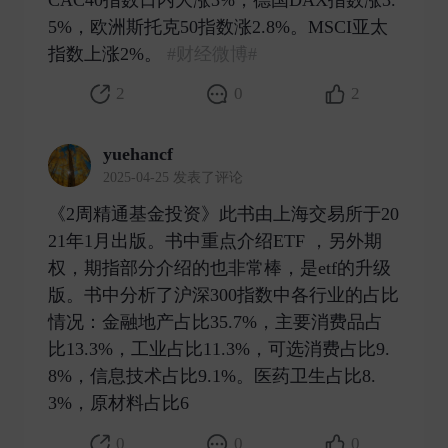
5%，欧洲斯托克50指数涨2.8%。MSCI亚太
指数上涨2%。
#财经微博#
​
2
0
2
yuehancf
2025-04-25 发表了评论
《2周精通基金投资》此书由上海交易所于20
21年1月出版。书中重点介绍ETF ，另外期
权，期指部分介绍的也非常棒，是etf的升级
版。书中分析了沪深300指数中各行业的占比
情况：金融地产占比35.7%，主要消费品占
比13.3%，工业占比11.3%，可选消费占比9.
8%，信息技术占比9.1%。医药卫生占比8.
3%，原材料占比6 ​
0
0
0