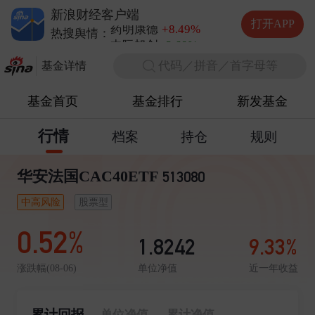
云南锗业
+10.00%
新浪财经客户端
药明康德
+8.49%
打开APP
中际旭创
-3.68%
热搜舆情：
长鑫科技
+1.00%
代码／拼音／首字母等
基金详情
基金首页
基金排行
新发基金
行情
档案
持仓
规则
华安法国CAC40ETF
513080
中高风险
股票型
0.52%
1.8242
9.33%
单位净值
近一年收益
涨跌幅(08-06)
累计回报
单位净值
累计净值