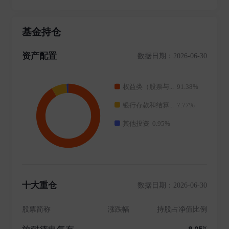
心价值观,深耕中国资本市场,致力于成为最受投资者信
赖的,具有全球资产配置能力的一流资产管理公司。 华
基金持仓
安基金注册资本1.5亿元人民币,由五家上海大型国有企
业分别持股。 公司实际控制人为上海国际集团有限公
资产配置
数据日期：2026-06-30
司;截至当前,公司股权结构稳定,不存在股权被质押、冻
结情况。 公司建立了健全完善、运转高效的法人治理结
构,为长期可持续发展打下坚实基础。 华安基金成立二
十六年来,资产管理规模稳健增长。 截至2024年12月31
日,公司旗下公募基金规模超6500亿元;非货币公募资产
管理规模超4000亿元。公司管理公募基金共计275只,为
超过1亿投资人提供专业服务,累计为投资者实现分红超
千亿元。 不断满足投资者需求是华安基金创新的原动
力。公司积极致力于新产品的开发,先后开创了开放式基
金、开放式指数基金、货币市场基金、QDII基金、ETF
联接基金、短期理财基金、黄金ETF及联接基金、公募
十大重仓
数据日期：2026-06-30
REITs、跨市场政金债ETF等九大基金品类,多维度探索,
服务居民财富管理需求。
股票简称
涨跌幅
持股占净值比例