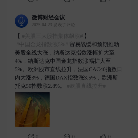
微博财经会议
2025-04-23 发表了评论
【​​​
#美股三大股指集体飙涨#
】
#中国金龙指数涨5%#
贸易战缓和预期推动
美股全线大涨，纳斯达克指数涨幅扩大至
4%，纳斯达克中国金龙指数涨幅扩大至
5%。欧洲股市直线拉升，法国CAC40指数日
内大涨3%，德国DAX指数涨3.5%，欧洲斯
托克50指数涨2.8%。
#欧股直线拉升#
​
0
0
0