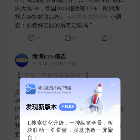
内大涨3%，德国DAX指数涨3.5%，欧洲斯
托克50指数涨2.8%。
#欧股直线拉升#
小调
查：你看好美股的后市走势吗？ ​
0
0
0
微博ETF精选
2025-04-23 发表了评论
【​​​
#美股三大股指集体飙涨#
】
#中国金龙指数涨5%#
贸易战缓和预期推动
美股全线大涨，纳斯达克指数涨幅扩大至
4%，纳斯达克中国金龙指数涨幅扩大至
发现新版本
V10.8.0
5%。欧洲股市直线拉升，法国CAC40指数日
内大涨3%，德国DAX指数涨3.5%，欧洲斯
1.搜索优化升级，一搜纵览全景，板
托克50指数涨2.8%。
#欧股直线拉升#
小调
块联动一图看懂，股基指数一屏聚
查：你看好美股的后市走势吗？ ​
合；