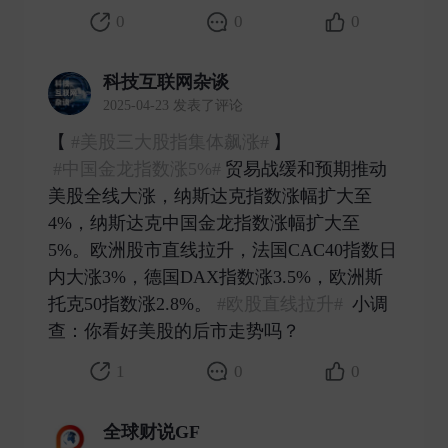
0
0
0
科技互联网杂谈
2025-04-23 发表了评论
【​​​
#美股三大股指集体飙涨#
】
#中国金龙指数涨5%#
贸易战缓和预期推动
美股全线大涨，纳斯达克指数涨幅扩大至
4%，纳斯达克中国金龙指数涨幅扩大至
5%。欧洲股市直线拉升，法国CAC40指数日
内大涨3%，德国DAX指数涨3.5%，欧洲斯
托克50指数涨2.8%。
#欧股直线拉升#
小调
查：你看好美股的后市走势吗？ ​
1
0
0
全球财说GF