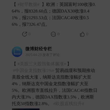
【
#财早数据#
】欧洲：英国富时100收涨0.
64%，报8328.60点；德国DAX30收涨0.4
1%，报21293.53点；法国CAC40收涨0.5
6%，报7326.47点。 ​
0
0
0
微博财经专栏
2025-04-23 发表了评论
【​​​
#美股三大股指集体飙涨#
】
#中国金龙指数涨5%#
贸易战缓和预期推动
美股全线大涨，纳斯达克指数涨幅扩大至
4%，纳斯达克中国金龙指数涨幅扩大至
5%。欧洲股市直线拉升，法国CAC40指数日
内大涨3%，德国DAX指数涨3.5%，欧洲斯
托克50指数涨2.8%。
#欧股直线拉升#
​