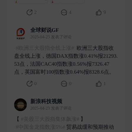
2
4
9
全球财说GF
2025-04-23 发表了评论
#欧洲三大股指全线上涨#
欧洲三大股指收
盘全线上涨，德国DAX指数涨0.41%报21293.
53点，法国CAC40指数涨0.56%报7326.47
点，英国富时100指数涨0.64%报8328.6点。 ​
0
0
1
新浪科技视频
2025-04-23 发表了评论
【​​​
#美股三大股指集体飙涨#
】
#中国金龙指数涨5%#
贸易战缓和预期推动