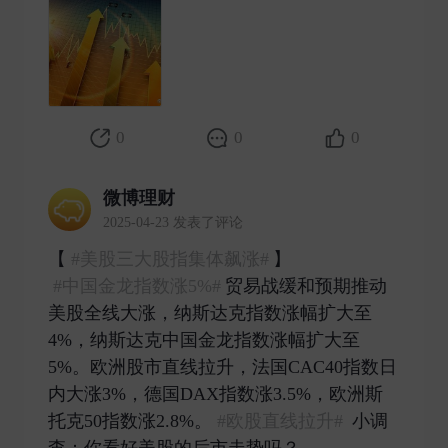
0
0
0
微博理财
2025-04-23 发表了评论
【​​​
#美股三大股指集体飙涨#
】
#中国金龙指数涨5%#
贸易战缓和预期推动
美股全线大涨，纳斯达克指数涨幅扩大至
4%，纳斯达克中国金龙指数涨幅扩大至
5%。欧洲股市直线拉升，法国CAC40指数日
内大涨3%，德国DAX指数涨3.5%，欧洲斯
托克50指数涨2.8%。
#欧股直线拉升#
小调
查：你看好美股的后市走势吗？ ​